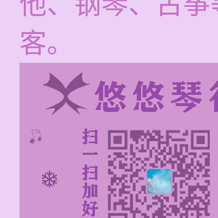
他、钢琴、古筝
客。