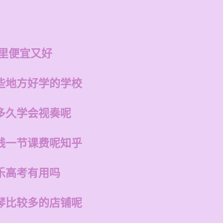
哪里便宜又好
些地方好学的学校
多久学会视奏呢
钱一节课费呢知乎
乐高考有用吗
琴比较多的店铺呢